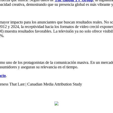
acidad creativa, demostrando que su presencia global es más vibrante 
 mayor impacto para los anunciantes que buscan resultados reales. No s
e 2012 y 2024, la receptividad hacia los formatos de video creció expon
OI) muestra resultados favorables. La televisión ya no solo ofrece visibi
9%.
o uno de los protagonistas de la comunicación masiva. En un mercado d
sumidores y aseguran su relevancia en el tiempo.
acto
.
eness That Last | Canadian Media Attribution Study