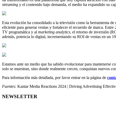
streaming
y el contenido bajo demanda, el medio ha expandido su cap
Esta evolución ha consolidado a la televisión como la herramienta de
eficiente para generar ventas y fortalecer el recuerdo de marca. Entr
TV programática y al
marketing
analytics
, el retorno de inversión (R
además, potencia lo digital, incrementando su ROI de ventas en un 1
Estamos ante un medio que ha sabido evolucionar para mantenerse com
solo se muestran, sino donde realmente crecen, conquistan nuevos con
Para información más detallada, por favor entrar en la página de
cont
Fuentes:
Kantar Media Reactions 2024 | Driving Advertising Effectiv
NEWSLETTER
DÍA DE LA TELEVISIÓN