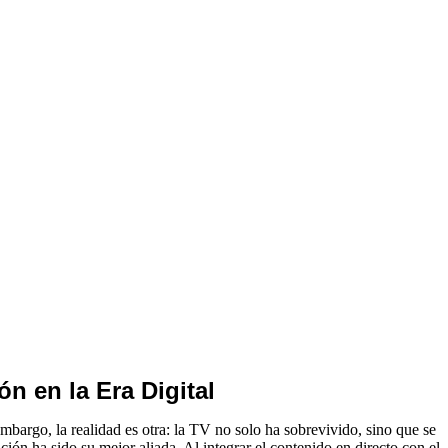
ón en la Era Digital
embargo, la realidad es otra: la TV no solo ha sobrevivido, sino que se
zación ha sido su mejor aliada. Al integrar el contenido en directo con el