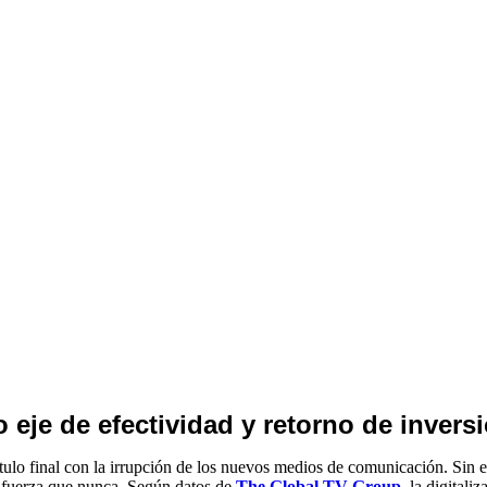
eje de efectividad y retorno de inversi
pítulo final con la irrupción de los nuevos medios de comunicación. Sin 
 fuerza que nunca. Según datos de
The
Global TV
Group
, la digitali