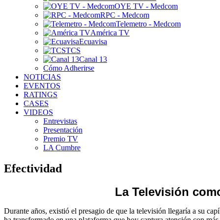
OYE TV - Medcom
RPC - Medcom
Telemetro - Medcom
América TV
Ecuavisa
TCS
Canal 13
Cómo Adherirse
NOTICIAS
EVENTOS
RATINGS
CASES
VIDEOS
Entrevistas
Presentación
Premio TV
LA Cumbre
Efectividad
La Televisión como 
Durante años, existió el presagio de que la televisión llegaría a su ca
ha transformado en una plataforma que hoy captura atención con más