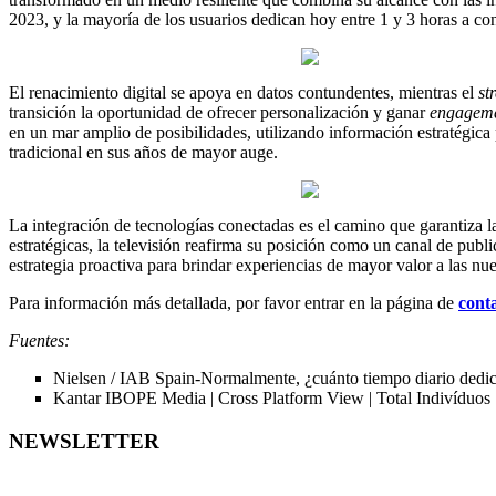
2023, y la mayoría de los usuarios dedican hoy entre 1 y 3 horas a c
El renacimiento digital se apoya en datos contundentes, mientras el
st
transición la oportunidad de ofrecer personalización y ganar
engagem
en un mar amplio de posibilidades, utilizando información estratégica p
tradicional en sus años de mayor auge.
La integración de tecnologías conectadas es el camino que garantiza 
estratégicas, la televisión reafirma su posición como un canal de publ
estrategia proactiva para brindar experiencias de mayor valor a las nu
Para información más detallada, por favor entrar en la página de
cont
Fuentes:
Nielsen / IAB Spain-Normalmente, ¿cuánto tiempo diario dedi
Kantar IBOPE Media | Cross Platform View | Total Indivíduos 
NEWSLETTER