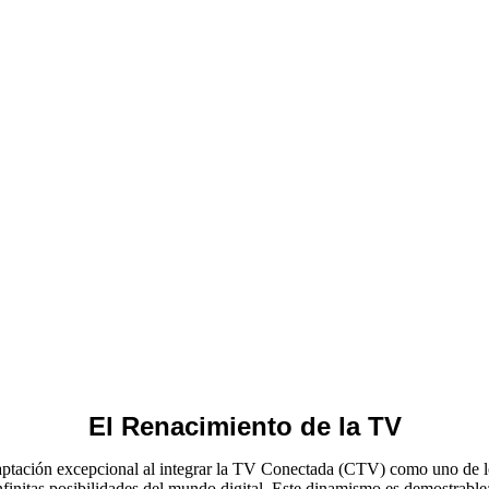
El Renacimiento de la TV
aptación excepcional al integrar la TV Conectada (CTV) como uno de los
nfinitas posibilidades del mundo digital. Este dinamismo es demostrabl