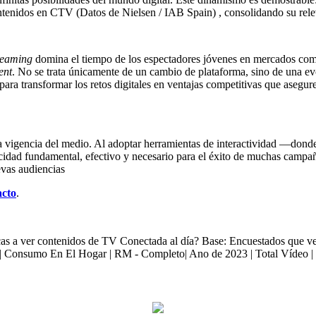
ontenidos en CTV (Datos de Nielsen / IAB Spain) , consolidando su rele
reaming
domina el tiempo de los espectadores jóvenes en mercados como
ent
. No se trata únicamente de un cambio de plataforma, sino de una evo
ara transformar los retos digitales en ventajas competitivas que aseguren
la vigencia del medio. Al adoptar herramientas de interactividad —dond
icidad fundamental, efectivo y necesario para el éxito de muchas campañ
evas audiencias
acto
.
cas a ver contenidos de TV Conectada al día? Base: Encuestados que
| Consumo En El Hogar | RM - Completo| Ano de 2023 | Total Vídeo | 