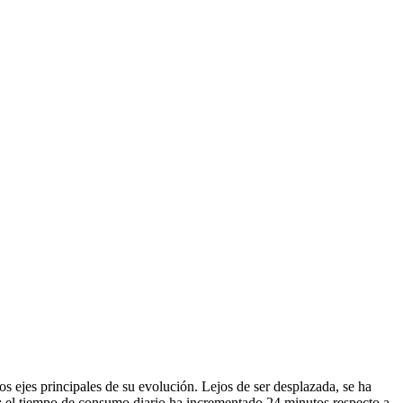
 ejes principales de su evolución. Lejos de ser desplazada, se ha
e: el tiempo de consumo diario ha incrementado 24 minutos respecto a