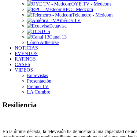
OYE TV - Medcom
RPC - Medcom
Telemetro - Medcom
América TV
Ecuavisa
TCS
Canal 13
Cómo Adherirse
NOTICIAS
EVENTOS
RATINGS
CASES
VIDEOS
Entrevistas
Presentación
Premio TV
LA Cumbre
Resiliencia
En la última década, la televisión ha demostrado una capacidad de ad
transformado en un medio resiliente que combina su alcance con las i