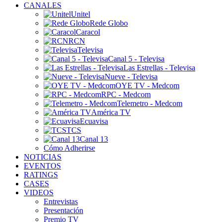
CANALES
Unitel
Rede Globo
Caracol
RCN
Televisa
Canal 5 - Televisa
Las Estrellas - Televisa
Nueve - Televisa
OYE TV - Medcom
RPC - Medcom
Telemetro - Medcom
América TV
Ecuavisa
TCS
Canal 13
Cómo Adherirse
NOTICIAS
EVENTOS
RATINGS
CASES
VIDEOS
Entrevistas
Presentación
Premio TV