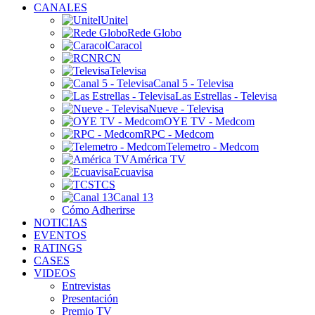
CANALES
Unitel
Rede Globo
Caracol
RCN
Televisa
Canal 5 - Televisa
Las Estrellas - Televisa
Nueve - Televisa
OYE TV - Medcom
RPC - Medcom
Telemetro - Medcom
América TV
Ecuavisa
TCS
Canal 13
Cómo Adherirse
NOTICIAS
EVENTOS
RATINGS
CASES
VIDEOS
Entrevistas
Presentación
Premio TV