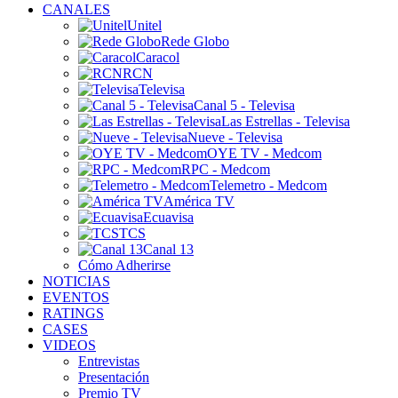
CANALES
Unitel
Rede Globo
Caracol
RCN
Televisa
Canal 5 - Televisa
Las Estrellas - Televisa
Nueve - Televisa
OYE TV - Medcom
RPC - Medcom
Telemetro - Medcom
América TV
Ecuavisa
TCS
Canal 13
Cómo Adherirse
NOTICIAS
EVENTOS
RATINGS
CASES
VIDEOS
Entrevistas
Presentación
Premio TV