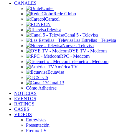
CANALES
Unitel
Rede Globo
Caracol
RCN
Televisa
Canal 5 - Televisa
Las Estrellas - Televisa
Nueve - Televisa
OYE TV - Medcom
RPC - Medcom
Telemetro - Medcom
América TV
Ecuavisa
TCS
Canal 13
Cómo Adherirse
NOTICIAS
EVENTOS
RATINGS
CASES
VIDEOS
Entrevistas
Presentación
Premio TV