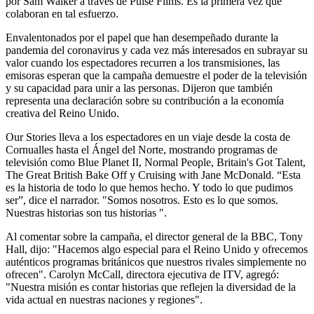
por Sam Walker a través de Pulse Films. Es la primera vez que
colaboran en tal esfuerzo.
Envalentonados por el papel que han desempeñado durante la
pandemia del coronavirus y cada vez más interesados ​​en subrayar su
valor cuando los espectadores recurren a los transmisiones, las
emisoras esperan que la campaña demuestre el poder de la televisión
y su capacidad para unir a las personas. Dijeron que también
representa una declaración sobre su contribución a la economía
creativa del Reino Unido.
Our Stories lleva a los espectadores en un viaje desde la costa de
Cornualles hasta el Ángel del Norte, mostrando programas de
televisión como Blue Planet II, Normal People, Britain's Got Talent,
The Great British Bake Off y Cruising with Jane McDonald. “Esta
es la historia de todo lo que hemos hecho. Y todo lo que pudimos
ser”, dice el narrador. "Somos nosotros. Esto es lo que somos.
Nuestras historias son tus historias ".
Al comentar sobre la campaña, el director general de la BBC, Tony
Hall, dijo: "Hacemos algo especial para el Reino Unido y ofrecemos
auténticos programas británicos que nuestros rivales simplemente no
ofrecen". Carolyn McCall, directora ejecutiva de ITV, agregó:
"Nuestra misión es contar historias que reflejen la diversidad de la
vida actual en nuestras naciones y regiones".