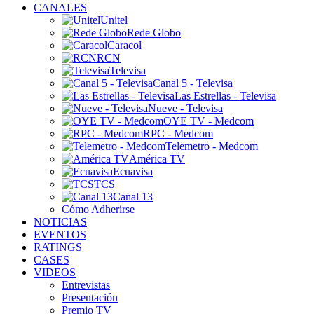
CANALES
Unitel
Rede Globo
Caracol
RCN
Televisa
Canal 5 - Televisa
Las Estrellas - Televisa
Nueve - Televisa
OYE TV - Medcom
RPC - Medcom
Telemetro - Medcom
América TV
Ecuavisa
TCS
Canal 13
Cómo Adherirse
NOTICIAS
EVENTOS
RATINGS
CASES
VIDEOS
Entrevistas
Presentación
Premio TV