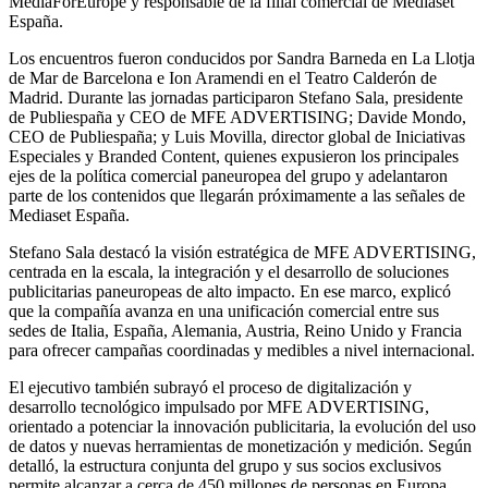
MediaForEurope y responsable de la filial comercial de Mediaset
España.
Los encuentros fueron conducidos por Sandra Barneda en La Llotja
de Mar de Barcelona e Ion Aramendi en el Teatro Calderón de
Madrid. Durante las jornadas participaron Stefano Sala, presidente
de Publiespaña y CEO de MFE ADVERTISING; Davide Mondo,
CEO de Publiespaña; y Luis Movilla, director global de Iniciativas
Especiales y Branded Content, quienes expusieron los principales
ejes de la política comercial paneuropea del grupo y adelantaron
parte de los contenidos que llegarán próximamente a las señales de
Mediaset España.
Stefano Sala destacó la visión estratégica de MFE ADVERTISING,
centrada en la escala, la integración y el desarrollo de soluciones
publicitarias paneuropeas de alto impacto. En ese marco, explicó
que la compañía avanza en una unificación comercial entre sus
sedes de Italia, España, Alemania, Austria, Reino Unido y Francia
para ofrecer campañas coordinadas y medibles a nivel internacional.
El ejecutivo también subrayó el proceso de digitalización y
desarrollo tecnológico impulsado por MFE ADVERTISING,
orientado a potenciar la innovación publicitaria, la evolución del uso
de datos y nuevas herramientas de monetización y medición. Según
detalló, la estructura conjunta del grupo y sus socios exclusivos
permite alcanzar a cerca de 450 millones de personas en Europa.