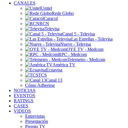
CANALES
Unitel
Rede Globo
Caracol
RCN
Televisa
Canal 5 - Televisa
Las Estrellas - Televisa
Nueve - Televisa
OYE TV - Medcom
RPC - Medcom
Telemetro - Medcom
América TV
Ecuavisa
TCS
Canal 13
Cómo Adherirse
NOTICIAS
EVENTOS
RATINGS
CASES
VIDEOS
Entrevistas
Presentación
Premio TV