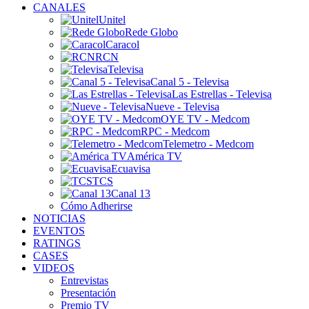
CANALES
Unitel
Rede Globo
Caracol
RCN
Televisa
Canal 5 - Televisa
Las Estrellas - Televisa
Nueve - Televisa
OYE TV - Medcom
RPC - Medcom
Telemetro - Medcom
América TV
Ecuavisa
TCS
Canal 13
Cómo Adherirse
NOTICIAS
EVENTOS
RATINGS
CASES
VIDEOS
Entrevistas
Presentación
Premio TV