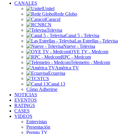
CANALES
Unitel
Rede Globo
Caracol
RCN
Televisa
Canal 5 - Televisa
Las Estrellas - Televisa
Nueve - Televisa
OYE TV - Medcom
RPC - Medcom
Telemetro - Medcom
América TV
Ecuavisa
TCS
Canal 13
Cómo Adherirse
NOTICIAS
EVENTOS
RATINGS
CASES
VIDEOS
Entrevistas
Presentación
Premio TV