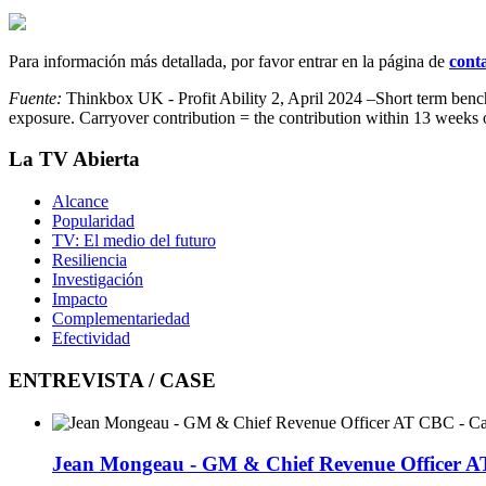
Para información más detallada, por favor entrar en la página de
cont
Fuente:
Thinkbox UK - Profit Ability 2, April 2024 –Short term be
exposure. Carryover contribution = the contribution within 13 weeks 
La TV Abierta
Alcance
Popularidad
TV: El medio del futuro
Resiliencia
Investigación
Impacto
Complementariedad
Efectividad
ENTREVISTA / CASE
Jean Mongeau - GM & Chief Revenue Officer 