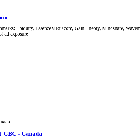
acto
.
nchmarks: Ebiquity, EssenceMediacom, Gain Theory, Mindshare, Wavema
of ad exposure
AT CBC - Canada