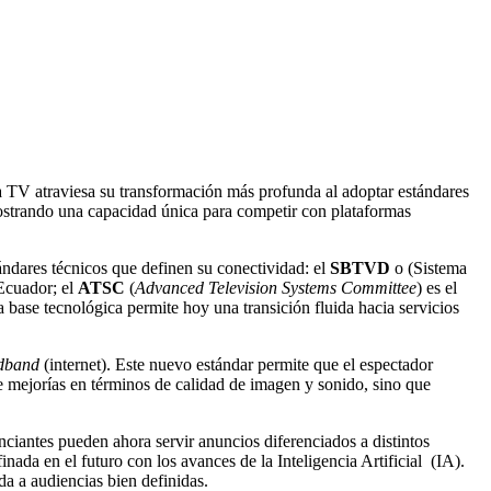
 La TV atraviesa su transformación más profunda al adoptar estándares
mostrando una capacidad única para competir con plataformas
ándares técnicos que definen su conectividad: el
SBTVD
o (Sistema
 Ecuador; el
ATSC
(
Advanced
Television
Systems
Committee
) es el
base tecnológica permite hoy una transición fluida hacia servicios
dband
(internet). Este nuevo estándar permite que el espectador
ae mejorías en términos de calidad de imagen y sonido, sino que
nciantes pueden ahora servir anuncios diferenciados a distintos
da en el futuro con los avances de la Inteligencia Artificial (IA).
da a audiencias bien definidas.