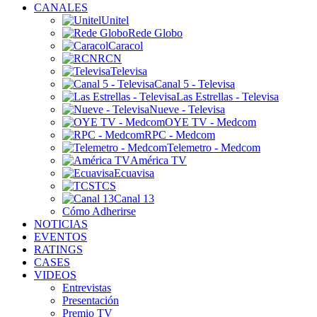
CANALES
Unitel
Rede Globo
Caracol
RCN
Televisa
Canal 5 - Televisa
Las Estrellas - Televisa
Nueve - Televisa
OYE TV - Medcom
RPC - Medcom
Telemetro - Medcom
América TV
Ecuavisa
TCS
Canal 13
Cómo Adherirse
NOTICIAS
EVENTOS
RATINGS
CASES
VIDEOS
Entrevistas
Presentación
Premio TV