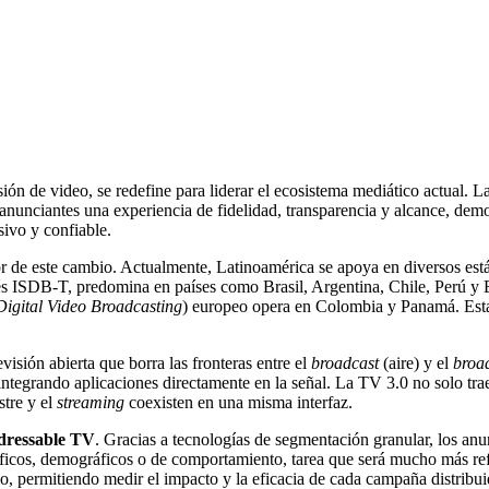
isión de video, se redefine para liderar el ecosistema mediático actual.
y anunciantes una experiencia de fidelidad, transparencia y alcance, de
ivo y confiable.
or de este cambio. Actualmente, Latinoamérica se apoya en diversos est
onés ISDB-T, predomina en países como Brasil, Argentina, Chile, Perú y
Digital Video
Broadcasting
) europeo opera en Colombia y Panamá. Esta 
evisión abierta que borra las fronteras entre el
broadcast
(aire) y el
broa
 integrando aplicaciones directamente en la señal. La TV 3.0 no solo tr
stre y el
streaming
coexisten en una misma interfaz.
ressable
TV
. Gracias a tecnologías de segmentación granular, los anu
cos, demográficos o de comportamiento, tarea que será mucho más refina
dio, permitiendo medir el impacto y la eficacia de cada campaña distribui