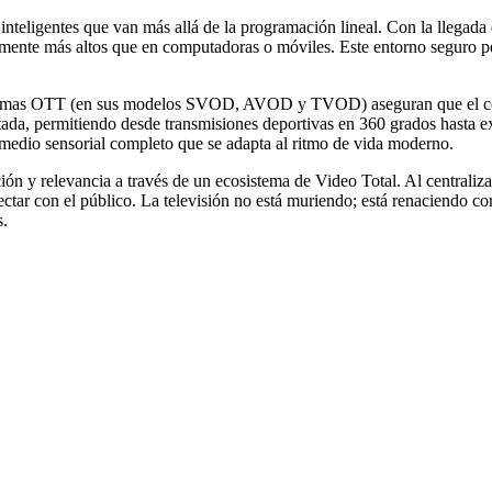
 inteligentes que van más allá de la programación lineal. Con la llegada 
amente más altos que en computadoras o móviles. Este entorno seguro pe
ormas OTT (en sus modelos SVOD, AVOD y TVOD) aseguran que el conten
ada, permitiendo desde transmisiones deportivas en 360 grados hasta exp
 medio sensorial completo que se adapta al ritmo de vida moderno.
ución y relevancia a través de un ecosistema de Video Total. Al central
ctar con el público. La televisión no está muriendo; está renaciendo c
s.